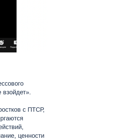
ессового
 взойдет».
ростков с ПТСР,
ергаются
ействий,
ание, ценности