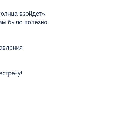
Солнца взойдет»
ам было полезно
равления
встречу!