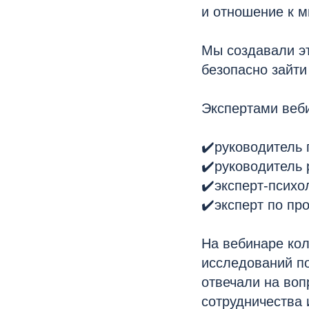
и отношение к м
Мы создавали эт
безопасно зайти
Экспертами веб
✔️руководитель 
✔️руководитель 
✔️эксперт-психо
✔️эксперт по пр
На вебинаре кол
исследований п
отвечали на во
сотрудничества 