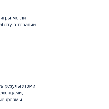
 игры могли
боту в терапии.
сь результатами
еженцами,
ные формы